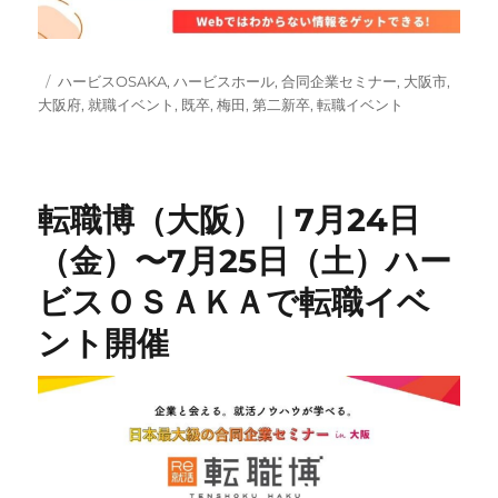
投
タ
ハービスOSAKA
,
ハービスホール
,
合同企業セミナー
,
大阪市
,
稿
グ
大阪府
,
就職イベント
,
既卒
,
梅田
,
第二新卒
,
転職イベント
日:
転職博（大阪）｜7月24日
（金）〜7月25日（土）ハー
ビスＯＳＡＫＡで転職イベ
ント開催