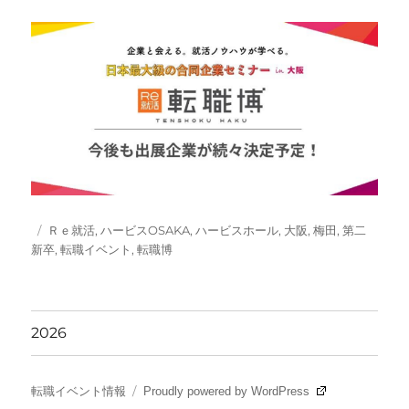
投
タ
Ｒｅ就活
,
ハービスOSAKA
,
ハービスホール
,
大阪
,
梅田
,
第二
稿
グ
新卒
,
転職イベント
,
転職博
日:
2026
転職イベント情報
Proudly powered by WordPress