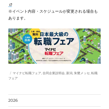
※イベント内容・スケジュールが変更される場合も
あります。
投
タ
マイナビ転職フェア
,
合同企業説明会
,
新潟
,
朱鷺メッセ
,
転職
稿
グ
フェア
日:
2026