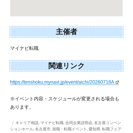
主催者
マイナビ転職
関連リンク
https://tenshoku.mynavi.jp/event/aichi/20260718A
※イベント内容・スケジュールが変更される場合も
あります。
投
タ
キャリア相談
,
マイナビ転職
,
合同企業説明会
,
名古屋コンベン
稿
グ
ションホール
,
名古屋市
,
就職・転職イベント
,
愛知県
,
転職フェア