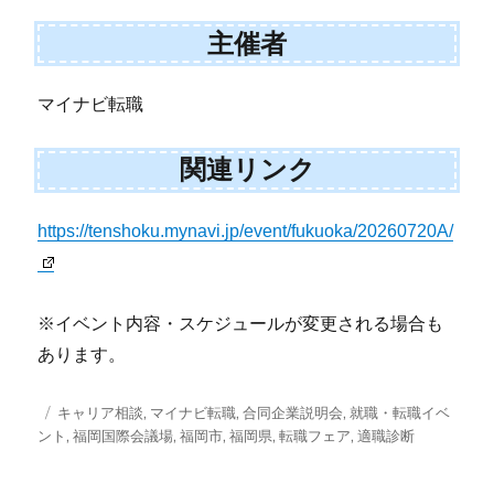
主催者
マイナビ転職
関連リンク
https://tenshoku.mynavi.jp/event/fukuoka/20260720A/
※イベント内容・スケジュールが変更される場合も
あります。
投
タ
キャリア相談
,
マイナビ転職
,
合同企業説明会
,
就職・転職イベ
稿
グ
ント
,
福岡国際会議場
,
福岡市
,
福岡県
,
転職フェア
,
適職診断
日: