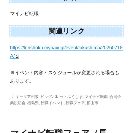
マイナビ転職
関連リンク
https://tenshoku.mynavi.jp/event/fukushima/20260718
A/
※イベント内容・スケジュールが変更される場合も
あります。
投
タ
キャリア相談
,
ビッグパレットふくしま
,
マイナビ転職
,
合同企
稿
グ
業説明会
,
福島県
,
転職イベント
,
転職フェア
,
郡山市
日: