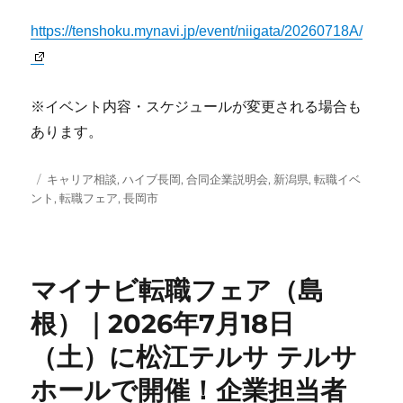
https://tenshoku.mynavi.jp/event/niigata/20260718A/
※イベント内容・スケジュールが変更される場合も
あります。
投
タ
キャリア相談
,
ハイブ長岡
,
合同企業説明会
,
新潟県
,
転職イベ
稿
グ
ント
,
転職フェア
,
長岡市
日:
マイナビ転職フェア（島
根）｜2026年7月18日
（土）に松江テルサ テルサ
ホールで開催！企業担当者