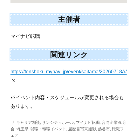
主催者
マイナビ転職
関連リンク
https://tenshoku.mynavi.jp/event/saitama/20260718A/
※イベント内容・スケジュールが変更される場合も
あります。
投
タ
キャリア相談
,
サンシティホール
,
マイナビ転職
,
合同企業説明
稿
グ
会
,
埼玉県
,
就職・転職イベント
,
履歴書写真撮影
,
越谷市
,
転職フ
日:
ェア