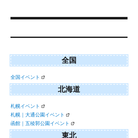
日:
t
o
e
k
r
)
投
稿
ナ
全国
ビ
ゲ
全国イベント
ー
北海道
シ
ョ
札幌イベント
札幌｜大通公園イベント
ン
函館｜五稜郭公園イベント
東北