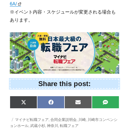
6A/
※イベント内容・スケジュールが変更される場合も
あります。
Share this post:
Share
Share
Share
Share
X
F
E
S
on
on
on
on
(
a
m
M
T
c
a
S
w
e
i
投
タ
マイナビ転職フェア
,
合同企業説明会
,
川崎
,
川崎市コンベンシ
i
b
l
稿
グ
ョンホール
,
武蔵小杉
,
神奈川
,
転職フェア
t
o