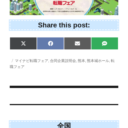
Share this post:
Share
Share
Share
Share
X
F
E
S
on
on
on
on
(
a
m
M
T
c
a
S
w
e
i
投
タ
マイナビ転職フェア
,
合同企業説明会
,
熊本
,
熊本城ホール
,
転
i
b
l
稿
グ
職フェア
t
o
日:
t
o
e
k
r
)
投
稿
ナ
全国