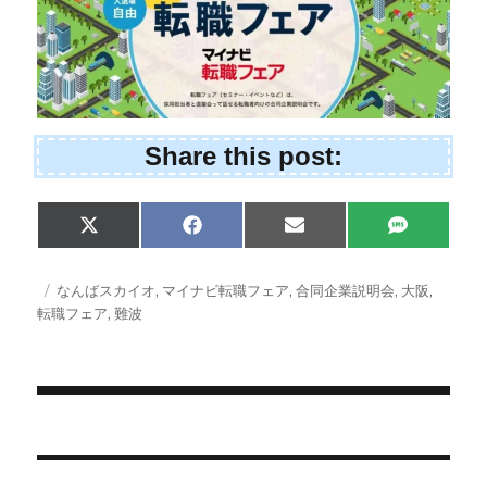
Share this post:
Share
Share
Share
Share
X
F
E
S
on
on
on
on
(
a
m
M
T
c
a
S
w
e
i
投
タ
なんばスカイオ
,
マイナビ転職フェア
,
合同企業説明会
,
大阪
,
i
b
l
稿
グ
転職フェア
,
難波
t
o
日:
t
o
e
k
r
)
投
稿