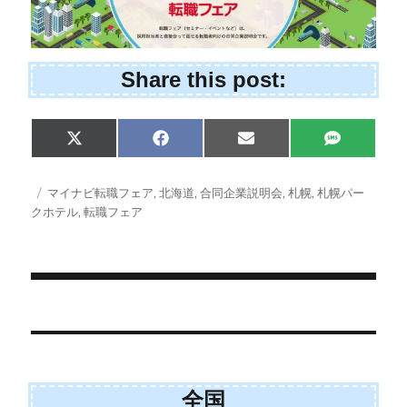
Share this post:
Share
Share
Share
Share
X
F
E
S
on
on
on
on
(
a
m
M
T
c
a
S
w
e
i
投
タ
マイナビ転職フェア
,
北海道
,
合同企業説明会
,
札幌
,
札幌パー
i
b
l
稿
グ
クホテル
,
転職フェア
t
o
日:
t
o
e
k
r
)
投
稿
ナ
全国