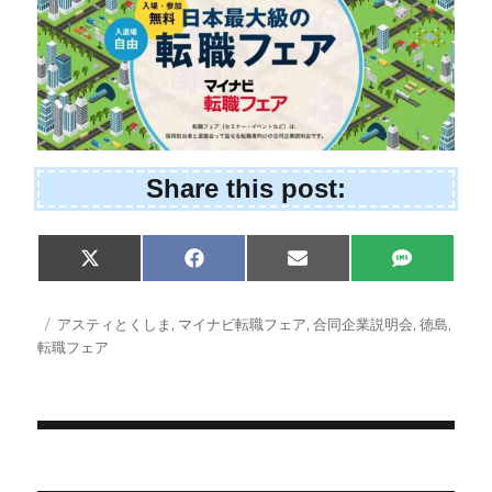
Share this post:
Share
Share
Share
Share
X
F
E
S
on
on
on
on
(
a
m
M
T
c
a
S
w
e
i
投
タ
アスティとくしま
,
マイナビ転職フェア
,
合同企業説明会
,
徳島
,
i
b
l
稿
グ
転職フェア
t
o
日:
t
o
e
k
r
)
投