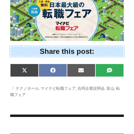
Share this post:
Share
Share
Share
Share
X
F
E
S
on
on
on
on
(
a
m
M
T
c
a
S
w
e
i
投
タ
テクノホール
,
マイナビ転職フェア
,
合同企業説明会
,
富山
,
転
i
b
l
稿
グ
職フェア
t
o
日:
t
o
e
k
r
)
投