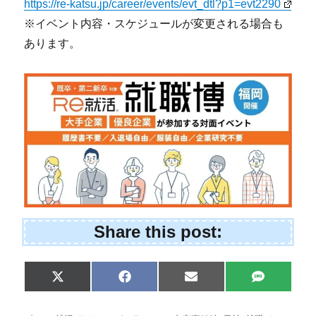
https://re-katsu.jp/career/events/evt_dtl?p1=evt2290
※イベント内容・スケジュールが変更される場合も
あります。
Share this post:
Share
Share
Share
Share
X
F
E
S
on
on
on
on
(
a
m
M
T
c
a
S
w
e
i