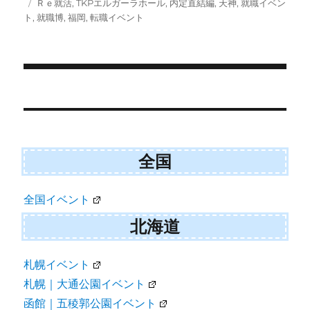
投
タ
Ｒｅ就活
,
TKPエルガーラホール
,
内定直結編
,
天神
,
就職イベン
i
b
l
稿
グ
ト
,
就職博
,
福岡
,
転職イベント
t
o
日:
t
o
e
k
r
)
投
稿
ナ
全国
ビ
ゲ
全国イベント
ー
北海道
シ
ョ
札幌イベント
札幌｜大通公園イベント
ン
函館｜五稜郭公園イベント