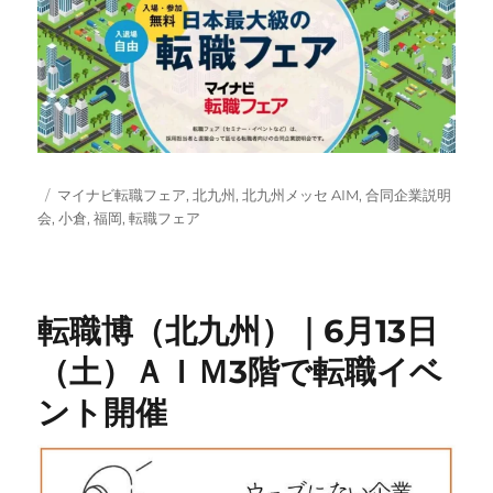
投
タ
マイナビ転職フェア
,
北九州
,
北九州メッセ AIM
,
合同企業説明
稿
グ
会
,
小倉
,
福岡
,
転職フェア
日:
転職博（北九州）｜6月13日
（土）ＡＩＭ3階で転職イベ
ント開催