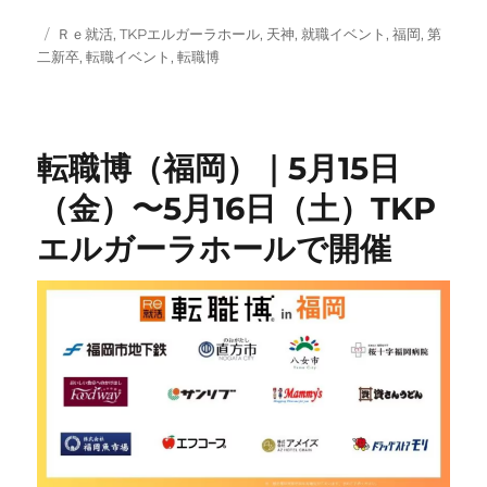
投
タ
Ｒｅ就活
,
TKPエルガーラホール
,
天神
,
就職イベント
,
福岡
,
第
稿
グ
二新卒
,
転職イベント
,
転職博
日:
転職博（福岡）｜5月15日
（金）〜5月16日（土）TKP
エルガーラホールで開催