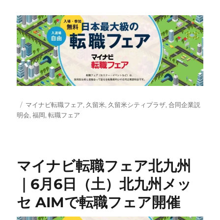
投
タ
マイナビ転職フェア
,
久留米
,
久留米シティプラザ
,
合同企業説
稿
グ
明会
,
福岡
,
転職フェア
日:
マイナビ転職フェア北九州
｜6月6日（土）北九州メッ
セ AIMで転職フェア開催