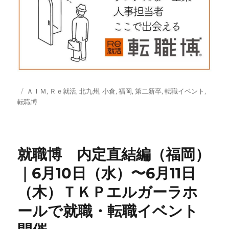
投
タ
ＡＩＭ
,
Ｒｅ就活
,
北九州
,
小倉
,
福岡
,
第二新卒
,
転職イベント
,
稿
グ
転職博
日:
就職博 内定直結編（福岡）
｜6月10日（水）〜6月11日
（木）ＴＫＰエルガーラホ
ールで就職・転職イベント