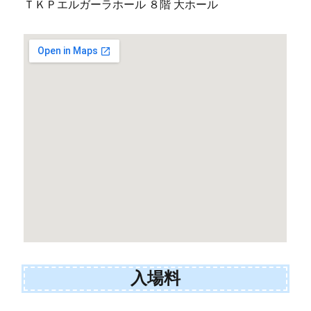
ＴＫＰエルガーラホール ８階 大ホール
入場料