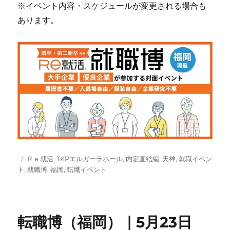
※イベント内容・スケジュールが変更される場合も
あります。
投
タ
Ｒｅ就活
,
TKPエルガーラホール
,
内定直結編
,
天神
,
就職イベン
稿
グ
ト
,
就職博
,
福岡
,
転職イベント
日:
転職博（福岡）｜5月23日