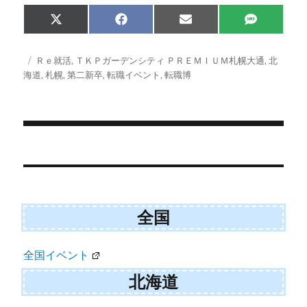
Share
Share
Share
Share
X
F
E
S
on
on
on
on
(
a
m
M
T
c
a
S
w
e
i
投
タ
Ｒｅ就活
,
ＴＫＰガーデンシティ ＰＲＥＭＩＵＭ札幌大通
,
北
i
b
l
稿
グ
海道
,
札幌
,
第二新卒
,
転職イベント
,
転職博
t
o
日:
t
o
e
k
r
)
投
稿
ナ
全国
ビ
ゲ
全国イベント
ー
北海道
シ