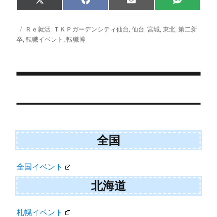
Share
Share
Share
Share
X
F
E
S
on
on
on
on
(
a
m
M
T
c
a
S
w
e
i
投
タ
Ｒｅ就活
,
ＴＫＰガーデンシティ仙台
,
仙台
,
宮城
,
東北
,
第二新
i
b
l
稿
グ
卒
,
転職イベント
,
転職博
t
o
日:
t
o
e
k
r
)
投
稿
ナ
全国
ビ
ゲ
全国イベント
ー
北海道
シ
ョ
札幌イベント