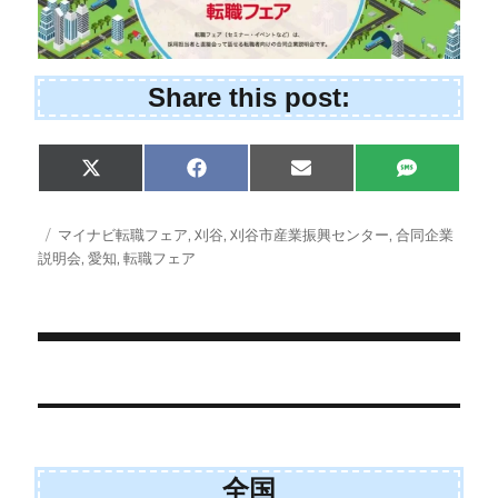
Share this post:
Share
Share
Share
Share
X
F
E
S
on
on
on
on
(
a
m
M
T
c
a
S
w
e
i
投
タ
マイナビ転職フェア
,
刈谷
,
刈谷市産業振興センター
,
合同企業
i
b
l
稿
グ
説明会
,
愛知
,
転職フェア
t
o
日:
t
o
e
k
r
)
投
稿
ナ
全国