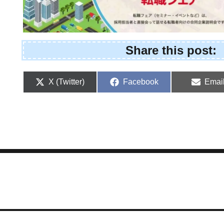
Share this post:
Share
Share
Shar
X (Twitter)
Facebook
Emai
on
on
on