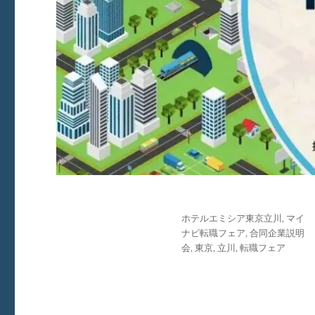
投
タ
ホテルエミシア東京立川
,
マイ
稿
グ
ナビ転職フェア
,
合同企業説明
日:
会
,
東京
,
立川
,
転職フェア